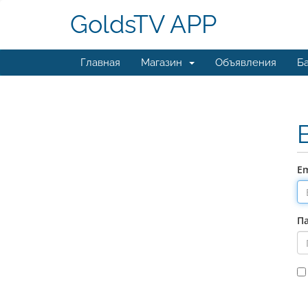
GoldsTV APP
Главная
Магазин
Объявления
Ба
Em
П