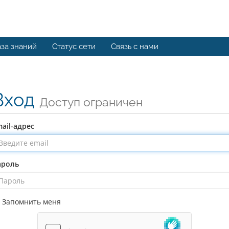
за знаний
Статус сети
Связь с нами
Вход
Доступ ограничен
ail-адрес
ароль
Запомнить меня