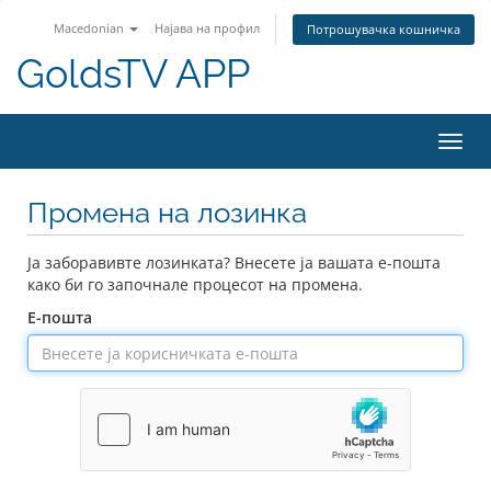
Macedonian
Најава на профил
Потрошувачка кошничка
GoldsTV APP
Вклу
ја
нави
Промена на лозинка
Ја заборавивте лозинката? Внесете ја вашата е-пошта
како би го започнале процесот на промена.
Е-пошта