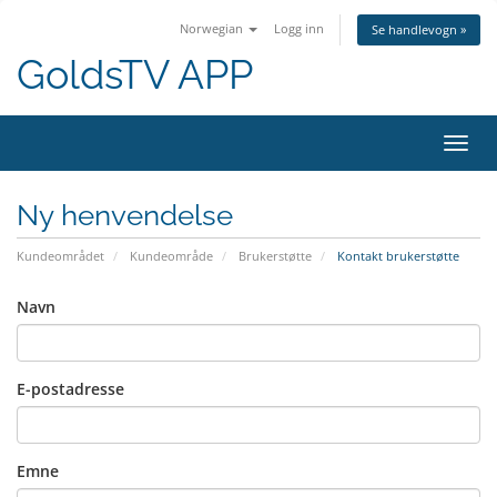
Norwegian
Logg inn
Se handlevogn »
GoldsTV APP
Bytt
navig
Ny henvendelse
Kundeområdet
Kundeområde
Brukerstøtte
Kontakt brukerstøtte
Navn
E-postadresse
Emne