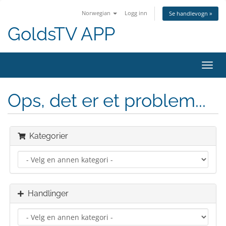
Norwegian
Logg inn
Se handlevogn »
GoldsTV APP
Bytt
navig
Ops, det er et problem...
Kategorier
Handlinger