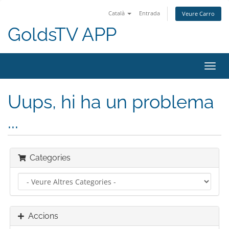
Català
Entrada
Veure Carro
GoldsTV APP
Canv
la
nave
Uups, hi ha un problema
...
Categories
Accions