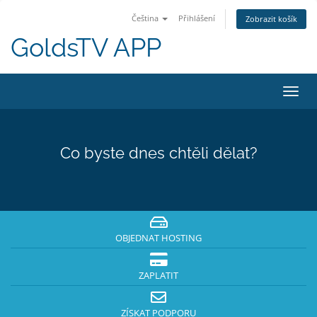
Čeština
Přihlášení
Zobrazit košík
GoldsTV APP
Přep
navig
Co byste dnes chtěli dělat?
OBJEDNAT HOSTING
ZAPLATIT
ZÍSKAT PODPORU