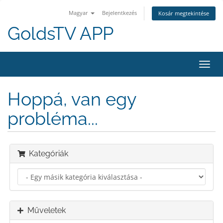
Magyar
Bejelentkezés
Kosár megtekintése
GoldsTV APP
Váltá
a
navig
Hoppá, van egy
probléma...
Kategóriák
Műveletek